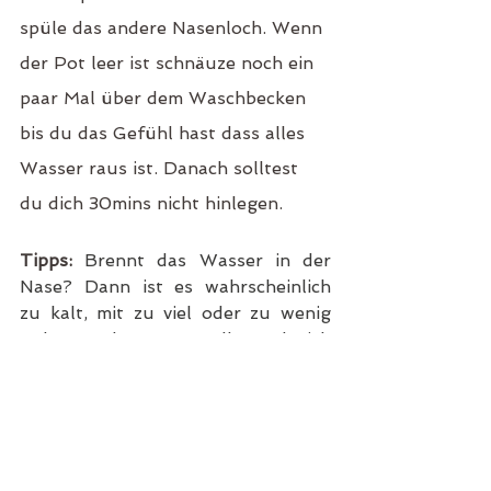
spüle das andere Nasenloch. Wenn 
der Pot leer ist schnäuze noch ein 
paar Mal über dem Waschbecken 
bis du das Gefühl hast dass alles 
Wasser raus ist. Danach solltest 
du dich 30mins nicht hinlegen. 
Tipps:
Brennt das Wasser in der 
Nase? Dann ist es wahrscheinlich 
zu kalt, mit zu viel oder zu wenig 
Salz versehen. Generell würde ich 
Jal Neti morgens praktizieren, bei 
Allergikern abends, damit die Pollen 
vor dem ins Bett gehen rausgespült 
werden können.